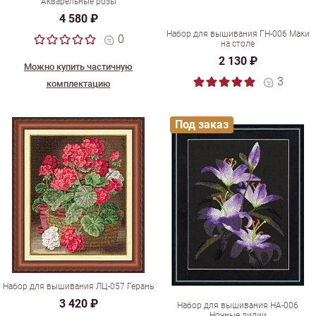
Акварельные розы
4 580 ₽
Набор для вышивания ГН-006 Маки
0
на столе
2 130 ₽
Можно купить частичную
3
комплектацию
Под заказ
Набор для вышивания ЛЦ-057 Герань
3 420 ₽
Набор для вышивания НА-006
Ночные лилии