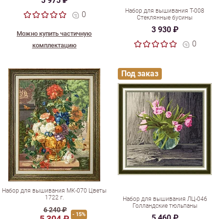
5 975 ₽
Набор для вышивания Т-008
0
Стеклянные бусины
3 930 ₽
Можно купить частичную
0
комплектацию
Под заказ
Набор для вышивания МК-070 Цветы
1722 г.
Набор для вышивания ЛЦ-046
Голландские тюльпаны
6 240 ₽
- 15%
5 460 ₽
5 304 ₽