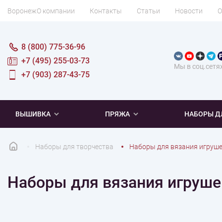
Воронеж
О компании
Контакты
Статьи
Новости
О
8 (800) 775-36-96
+7 (495) 255-03-73
Мы в соц.сетя
+7 (903) 287-43-75
ВЫШИВКА
ПРЯЖА
НАБОРЫ Д
Наборы для творчества
Наборы для вязания игруш
ПОПУЛЯРНОЕ
ПОПУЛЯРНОЕ
ПО ТИПУ
ДЛЯ ВЫШИВАНИЯ
Наборы для вязания игруше
Новинки
Новинки
Микровышивка
Мулине
Нитки DMC
Хиты продаж
Распродажа
Наборы для вязания одежды
Нитки Madeira
Летняя пряжа
Распродажа
Нитки Rico Design
Под заказ
Мягкая
Наборы 
Пушис
Част
ПО ТЕМАТИКЕ
ДЛЯ РУКОДЕЛИЯ