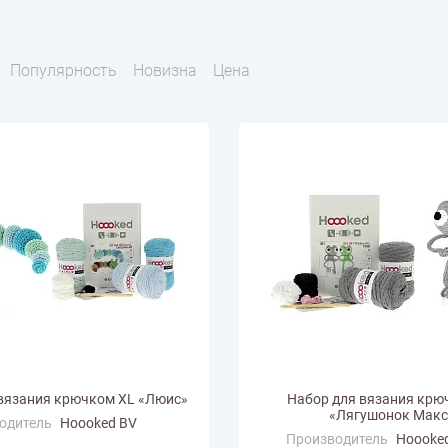
тарий
Натюрморт
Птицы
Пасха
День рождения
ПО ТИПУ ИЗДЕЛИЯ
Варежки
Джемпер
Кард
Популярность
Новизна
Цена
Шарф
вязания крючком XL «Люис»
Набор для вязания крю
«Лягушонок Макс
одитель
Hoooked BV
Производитель
Hoooke