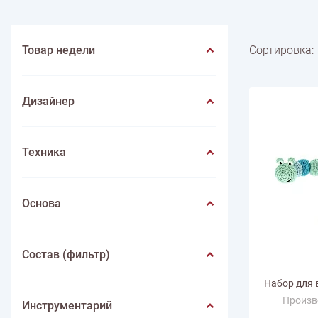
Весна
Нитки швейные
Лето
Животные
Иглы
Игольницы
Фрукты
Иконы
Лупы
Насекомые
Инструмен
ПО ПРОИЗВОДИТЕЛЮ
Пейзаж
Mondial
Цветы
Lang yarns
Lamana
Schulana
Товар недели
Сортировка:
Дизайнер
Техника
Основа
Состав (фильтр)
Набор для 
Произв
Инструментарий