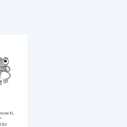
иган
Носки
Платье
Плед
Тапочки
Свитер
Шапка
чком XL
»
d BV