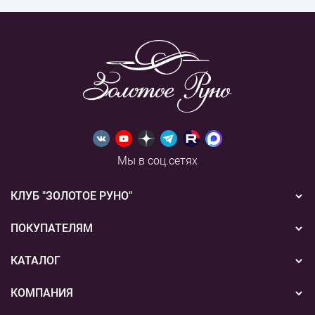
Мы в соц.сетях
КЛУБ "ЗОЛОТОЕ РУНО"
Новости
ПОКУПАТЕЛЯМ
Акции
Бонусная система
КАТАЛОГ
Конкурсы
Подарочные сертификаты
Вышивка
КОМПАНИЯ
События