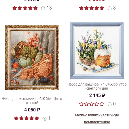
13
8
Набор для вышивания СЖ-066 Утро
светлого дня
2 145 ₽
Набор для вышивания СЖ-064 Щас-с-
с спою!
0
4 050 ₽
Можно купить частичную
1
комплектацию