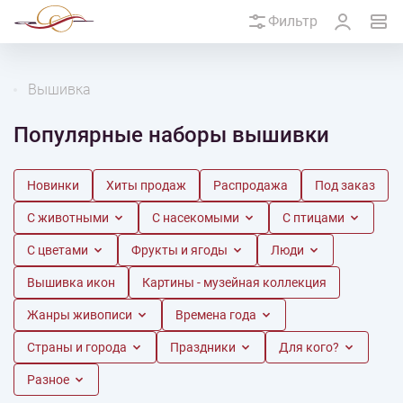
Фильтр
Вышивка
Популярные наборы вышивки
Новинки
Хиты продаж
Распродажа
Под заказ
С животными
С насекомыми
С птицами
С цветами
Фрукты и ягоды
Люди
Вышивка икон
Картины - музейная коллекция
Жанры живописи
Времена года
Страны и города
Праздники
Для кого?
Разное