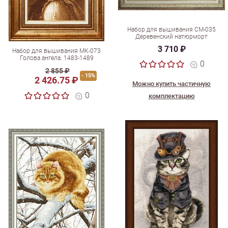
Набор для вышивания СМ-035
Деревенский натюрморт
3 710 ₽
Набор для вышивания МК-073
Голова ангела. 1483-1489
0
2 855 ₽
- 15%
2 426.75 ₽
Можно купить частичную
0
комплектацию