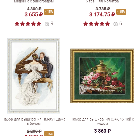
Мадонна с виноградом
Утренняя молитва
4 300 ₽
3 735 ₽
- 15%
- 15%
3 655 ₽
3 174.75 ₽
9
6
Набор для вышивания ЧМ-051 Дама
Набор для вышивания СЖ-046 Чай с
в белом
мёдом
3 860 ₽
2 200 ₽
- 15%